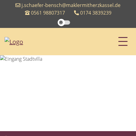
j.schaefer-bensch@maklermitherzkassel.de
0561 98807317
0174 3839239