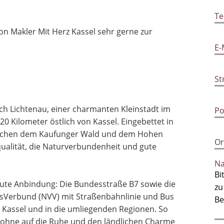
Te
St
on Makler Mit Herz Kassel sehr gerne zur
E-
Ba
St
sch Lichtenau, einer charmanten Kleinstadt im
Po
Te
0 Kilometer östlich von Kassel. Eingebettet in
wischen dem Kaufunger Wald und dem Hohen
Or
qualität, die Naturverbundenheit und gute
Wi
Na
Ka
gute Anbindung: Die Bundesstraße B7 sowie die
sVerbund (NVV) mit Straßenbahnlinie und Bus
 Kassel und in die umliegenden Regionen. So
Au
, ohne auf die Ruhe und den ländlichen Charme