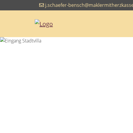
j.schaefer-bensch@maklermitherzkasse