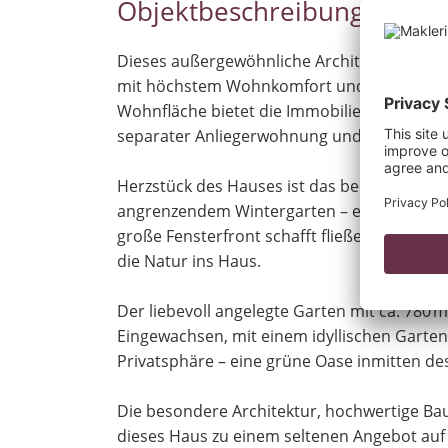
Objektbeschreibung
Dieses außergewöhnliche Architektenhaus au
mit höchstem Wohnkomfort und einer durch
Wohnfläche bietet die Immobilie großzügige
separater Anliegerwohnung und einer eige
Herzstück des Hauses ist das beeindrucken
angrenzendem Wintergarten – ein Ort zum 
große Fensterfront schafft fließende Über
die Natur ins Haus.
Der liebevoll angelegte Garten mit ca. 780 m
Eingewachsen, mit einem idyllischen Garten
Privatsphäre – eine grüne Oase inmitten des
Die besondere Architektur, hochwertige Ba
dieses Haus zu einem seltenen Angebot auf 