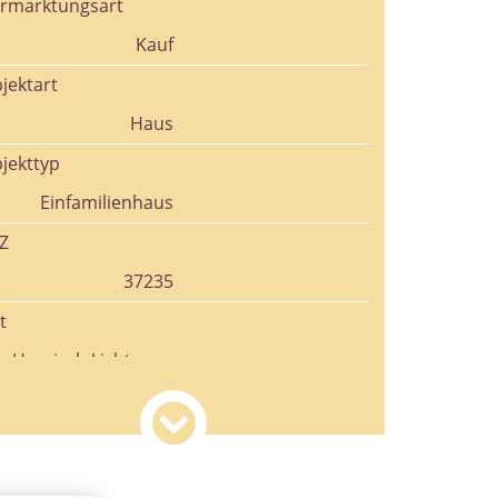
rmarktungsart
Kauf
jektart
Haus
jekttyp
Einfamilienhaus
Z
37235
t
Hessisch Lichtenau
nd
Deutschland
hnfläche