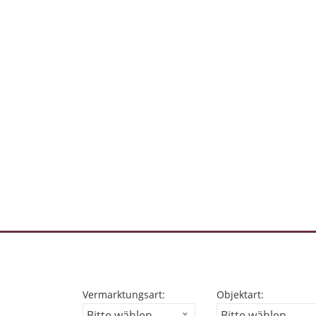
Vermarktungsart:
Objektart:
Bitte wählen...
Bitte wählen...