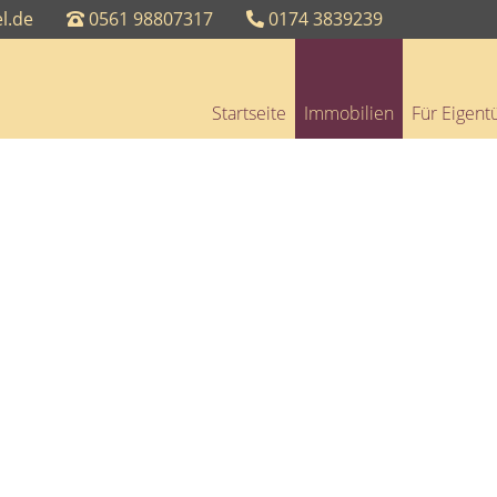
l.de
0561 98807317
0174 3839239
Startseite
Immobilien
Für Eigen