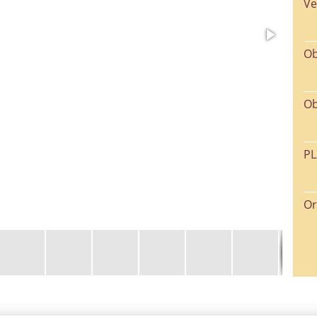
Ve
Ob
Ob
PL
Or
La
Wo