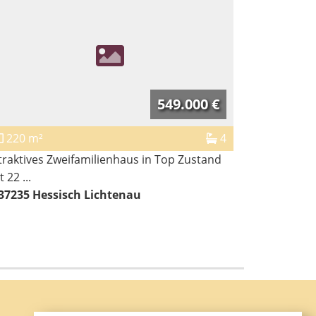
549.000 €
220 m²
4
323 m²
traktives Zweifamilienhaus in Top Zustand
Renditesta
 22 ...
mit ca. ...
37235
Hessisch Lichtenau
37235
He