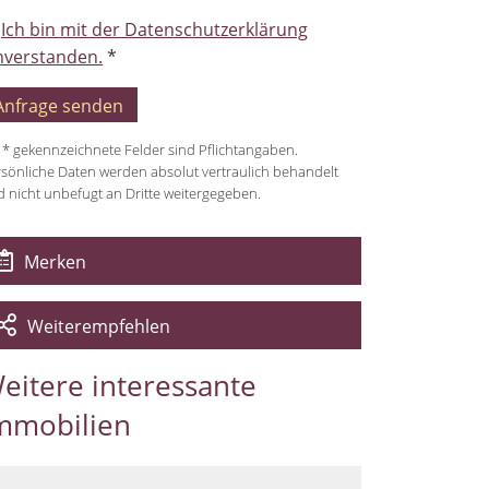
3,57 % inkl. der
Ich bin mit der Datenschutzerklärung
gesetzlichen
nverstanden.
*
wSt.bezogen auf den
Kaufpreis.
ährung
 * gekennzeichnete Felder sind Pflichtangaben.
sönliche Daten werden absolut vertraulich behandelt
€
 nicht unbefugt an Dritte weitergegeben.
Merken
Weiterempfehlen
eitere interessante
mmobilien