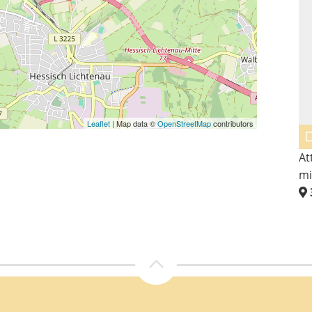
299.000 €
Leaflet
| Map data ©
OpenStreetMap
contributors
323 m²
Renditestarkes Mehrfamilienhaus in Toplage
At
mit ca. ...
mit
37235
Hessisch Lichtenau