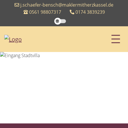
j.schaefer-bensch@maklermitherzkassel.de
0561 98807317
0174 3839239